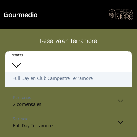
Reserva en Terramore
Español
Full Day en Club Campestre Terramore
Personas
2 comensales
Servicio
Full Day Terramore