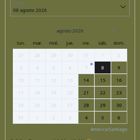
Fecha
08 agosto 2026
agosto 2026
lun.
mar.
mié.
jue.
vie.
sáb.
dom.
27
28
29
30
31
1
2
3
4
5
6
7
8
9
10
11
12
13
14
15
16
17
18
19
20
21
22
23
24
25
26
27
28
29
30
31
1
2
3
4
5
6
America/Santiago