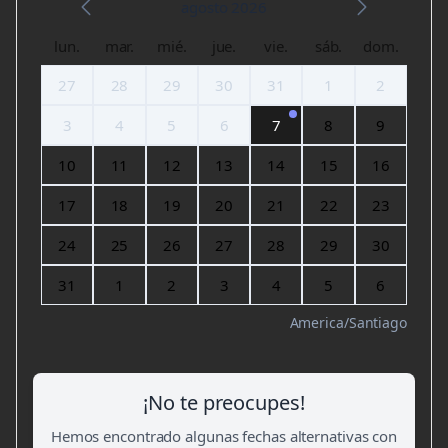
agosto 2026
lun.
mar.
mié.
jue.
vie.
sáb.
dom.
27
28
29
30
31
1
2
3
4
5
6
7
8
9
10
11
12
13
14
15
16
17
18
19
20
21
22
23
24
25
26
27
28
29
30
31
1
2
3
4
5
6
America/Santiago
¡No te preocupes!
Hemos encontrado algunas fechas alternativas con